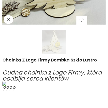
1
/
1
Choinka Z Logo Firmy Bombka Szkło Lustro
C
udna choinka z Logo Firmy, która
podbija serca klientów