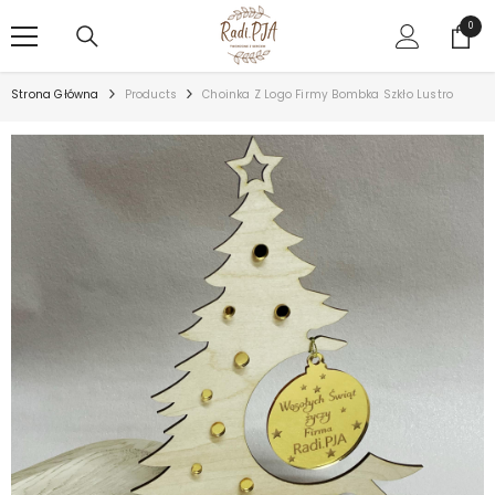
PRZEJDŹ DO TREŚCI
0
0
rzecz
Strona Główna
Products
Choinka Z Logo Firmy Bombka Szkło Lustro