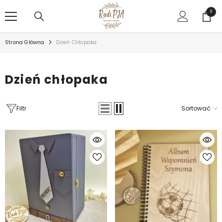
PRZEJDŹ DO TREŚCI
0
0
rzecz
Strona Główna
Dzień Chłopaka
Dzień chłopaka
Filtr
Sortować