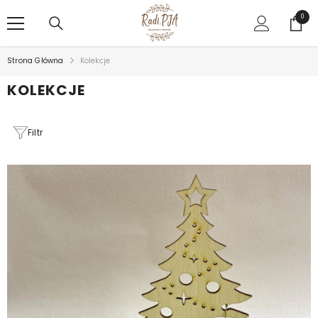
PRZEJDŹ DO TREŚCI
0
0
rzecz
Strona Główna
Kolekcje
KOLEKCJE
Filtr