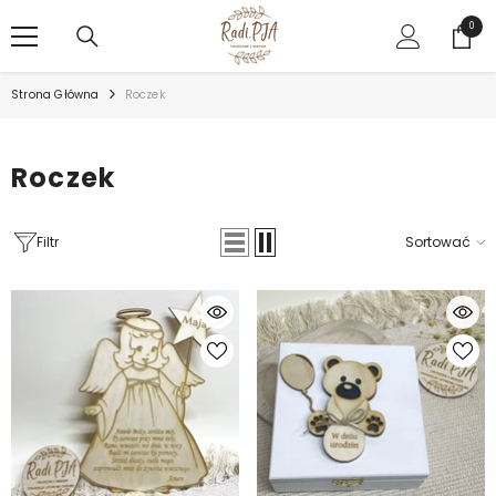
PRZEJDŹ DO TREŚCI
0
0
rzecz
Strona Główna
Roczek
Roczek
Filtr
Sortować